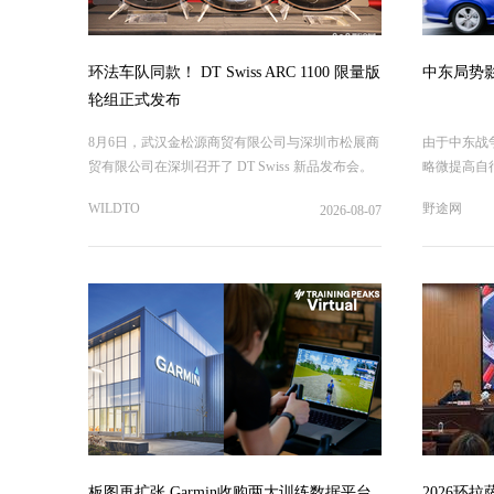
环法车队同款！ DT Swiss ARC 1100 限量版
中东局势影
轮组正式发布
8月6日，武汉金松源商贸有限公司与深圳市松展商
由于中东战
贸有限公司在深圳召开了 DT Swiss 新品发布会。
略微提高自
本次发布会重磅推出全新限量版 ARC 1100 DICUT
WILDTO
野途网
2026-08-07
板图再扩张 Garmin收购两大训练数据平台
2026环