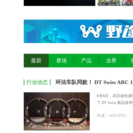
最新
赛场
产品
业界
行业动态
环法车队同款！ DT Swiss ARC
8月6日，武汉金松
了 DT Swiss 新
DICUT
作者：WILDTO