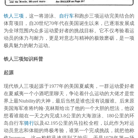
铁人三项
，这一将游泳、
自行车
和跑步三项运动完美结合的
体育项目，自20世纪70年代在美国诞生以来，已逐渐发展成
为全球范围内众多运动爱好者的挑战目标。它不仅考验着运
动员的体力与耐力，更是对意志与精神的极致磨砺，是一项
极具魅力的耐力运动。
铁人三项知识科普
起源
现代铁人三项起源于1977年的美国夏威夷，一群运动爱好者
在夏威夷一个小酒吧里聊天，争论着什么运动的大佬才是世
界上最Niubility的大神，最后当然是谁也没有说服谁。后来原
美国海军准将约翰·克林斯给出了他的一个大胆的想法，他设
想看谁能在一天之内完成3.8公里的大海游泳、180公里的环
岛自行车
骑行
以及42.195公里的马拉松全程，以此作为对运
动员意志和体能的终极考验，谁第一个完成挑战，就把他称
作Ironman。这一构想迅速得到了响应，于是1978年第一场