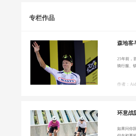
专栏作品
森地客
25年前
骑行服、
命题。
作者：Aid
环意战
如果问你
但在初夏