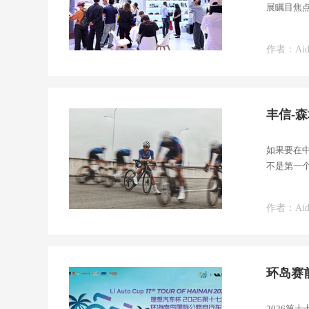
展瞩目焦
作者：Aid
丰信-森
如果要在
不是第一个
冠军、
作者：Aid
环岛赛
​2026