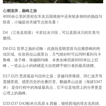
心潮澎湃，巅峰之旅
4000余公里的里程在车友后面骑旅中还有较多独特的挑战与
惊喜，小编提供关键节点抢先看！
D4 （江孜县前面）卡若拉冰川段，可以直面冰川的壮美与
脆弱。
D8-D11 世界之巅的召唤：此路段是眺望喜马拉雅群峰的绝
佳区域。在加吾拉山观景台，天气晴好时可以同时看到马卡
鲁峰、洛子峰、珠穆朗玛峰、卓奥友峰四座8000米以上巨
峰，一览众山小的磅礴是大自然赠予骑行者的最高馈赠。
D17-D25 荒原孤寂与信仰之源：穿越玛旁雍措、冈仁波齐等
震撼景观。感受历史的沧桑巨变。翻越界山达坂（海拔5347
米） 是你行程中的海拔最高点，它不仅是地理上的分界更是
心理上的巅峰。
D33-D37 D42帕米尔高原 & 西极，领悟西域的塔吉克风情、