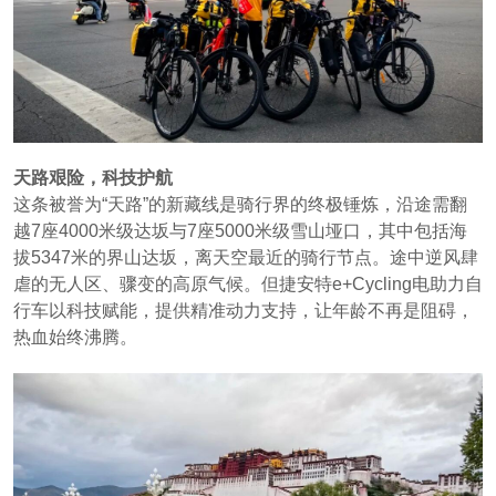
天路艰险，科技护航
这条被誉为“天路”的新藏线是骑行界的终极锤炼，沿途需翻
越7座4000米级达坂与7座5000米级雪山垭口，其中包括海
拔5347米的界山达坂，离天空最近的骑行节点。途中逆风肆
虐的无人区、骤变的高原气候。但捷安特e+Cycling电助力自
行车以科技赋能，提供精准动力支持，让年龄不再是阻碍，
热血始终沸腾。