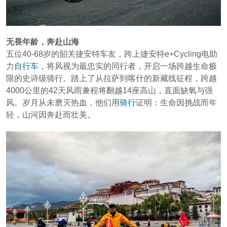
无畏年龄，奔赴山海
五位40-68岁的韶关捷安特车友，跨上捷安特e+Cycling电助
力
自行车
，将风视为最忠实的同行者，开启一场跨越生命极
限的史诗级骑行。踏上了从拉萨到喀什的新藏线征程，跨越
4000公里的42天风雨兼程将翻越14座高山，直面缺氧与强
风。岁月从未磨灭热血，他们用
骑行
证明：生命因挑战而年
轻，山河因奔赴而壮美。