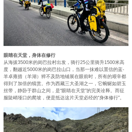
眼睛在天堂，身体在修行
从海拔3500米的岗巴拉村出发，骑行25公里骑升1500米高
度，翻越近5000米的岗巴拉山口，当那一抹难以置信的蓝-
羊卓雍措（羊湖）猝不及防地铺展在眼前时，所有的艰辛都
得到了加倍的犒赏。作为西藏三大圣湖之一，它蜿蜒如碧玉
丝带，静卧于群山之间，是“眼睛在天堂”的完美诠释。而征
服陡峭垭口的爬坡，便是抵达这片天堂必经的“身体修行”。