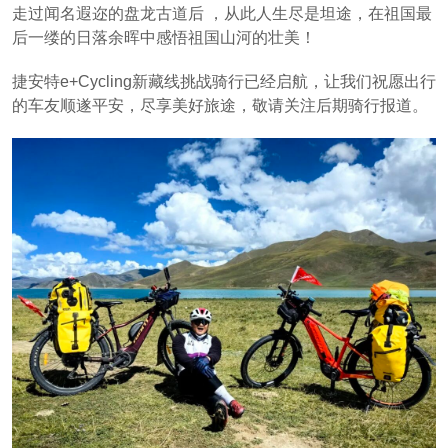
走过闻名遐迩的盘龙古道后 ，从此人生尽是坦途，在祖国最
后一缕的日落余晖中感悟祖国山河的壮美！
捷安特e+Cycling新藏线挑战骑行已经启航，让我们祝愿出行
的车友顺遂平安，尽享美好旅途，敬请关注后期骑行报道。