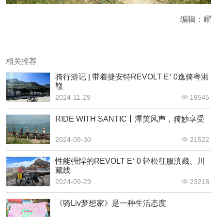
编辑：耀
相关推荐
骑行游记 | 带着捷安特REVOLT E⁺ 0逸骑粤湘
赣
2024-11-29
19545
RIDE WITH SANTIC丨潭笑风声，骑妙享受
2024-09-30
21522
性能强悍的REVOLT E⁺ 0 轻松征服滇藏、川
藏线
2024-09-29
23218
《骑Liv梦想家》是一种生活态度