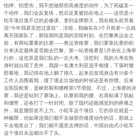
怕摔、怕受伤，我不想做那些高难度的动作，为了死磕某一
个动作，我们会反复练，然后反复被拍在地上——这些是小
轮车项目逃不过的必修课。拿到金牌那天，我在镜头前哭着
说“今年我甚至想过退役”，没错，我确实在3个月前差一点就
离开国家队了，那段期间是我的至暗时刻。在巴黎奥运会之
前，有两站重要的比赛——奥运资格赛，我们要靠比赛的积
分来决定最终是否能去巴黎。第一站资格赛是5月份在上海举
行的，这也算是我们队的一次大考。没想到，我的大考在热
身时就出现了意外，我跟一名澳大利亚选手相撞，下落时腰
部着地，我记得在地上躺了很久，起来后发现身边有10多个
工作人员围着我，缓了缓走出场地的时候还是有些懵。后来
去医院检查，是峡部裂和腰椎第5节滑脱。不过，上海赛的决
赛，我还是站到了赛场上。比赛前我的腰、右肩粘满了肌贴
和绷带，还各打了一针封闭。除了隐约还能感觉到的疼痛之
外，就是腰部发不上力。小轮车这个项目，它的存在就是一
种极限，但如果连我们都不去做那些难度动作的话，那就上
不去领奖台了；我们都不愿意去搏的话，中国自由式小轮车
这个项目永远都出不了头。