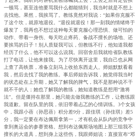
了起来。我听到对讲机里教练喊我上去，上去之后肯定会挨
一顿骂，甚至连他要骂我什么都能猜到，我当时就是不想上
去找他。果然，我挨骂了。教练竟然对我说：“如果你克服不
了这个坎，就原地退役。”退役就退役！那一刻我的情绪终于
爆发了，我再也不想过这种每天要克服心理恐惧、做可怕的
动作、带着一身伤、每天吃止疼药、备战不擅长的场地、还
要挨骂的日子！别人质疑我可以，但教练不行，他知道我都
经历了什么，他不可以这么说我。回宿舍后我就给省队教练
打了电话，让他来接我。为了尽快离开这里，我自己也从网
上查了高铁票，准备立刻马上收拾东西走人。师姐默默看着
我，然后去找了我的教练。事后师姐告诉我，她觉得我当时
的状态处在上升期，她又了解我的脾气，我不是那种说不干
就不干的人；她也了解我的教练，她知道教练是想用“激将
法”。但是僵持在那里，她只能去做我教练的工作，让教练跟
我道歉。留在队里的我，依旧带着忐忑的心情训练。3个女孩
中，我跟小蓓（孙思蓓）积分差9分，跟佳琪（孙佳琪）差5
分，我一定要在布达佩斯拿第一，才有机会从队内的竞争中
拿到奥运会的参赛资格。想到布达佩斯场地图上那三组我不
擅长的大道具，想到身上这些伤，我跟师姐说：直接宣布“邓