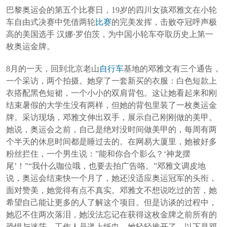
巴黎奥运会的第五个比赛日，19岁的四川女孩邓雅文在小轮
车自由式决赛中凭借两轮
比赛
的完美发挥，击败夺冠呼声极
高的美国选手 汉娜·罗伯茨，为中国小轮车夺取历史上第一
枚奥运金牌。
8月的一天，回到北京老山
自行车
基地的邓雅文有三个通告，
一个采访，两个拍摄。她穿了一套新买的衣服：白色短款上
衣搭配黑色短裙，一个小小的双肩背包。这让她看起来和刚
结束暑假的大学生没有两样，但她的背包里装了一枚奥运金
牌。采访现场，邓雅文伸出双手，展示自己刚刚做的美甲。
她说，奥运会之前，自己是绝对没时间做美甲的，每周有两
个半天的休息时间都是睡过去的。在网易大厦里，她被好多
粉丝拦住，一个男生说：”能和你合个影么？‘神龙摆
尾’！”“我什么咖位哦，也要去拍广告咯。”邓雅文调皮地
说，奥运会结束快一个月了，她还没适应奥运冠军的头衔，
面对赞美，她觉得有点不真实。邓雅文不想说吃过的苦，她
希望自己能让更多的人了解这个项目。但是访谈的过程中，
她忍不住两次落泪，她没法忘记在获得这枚金牌之前所有的
恐惧与迷茫。工作人员递上纸巾，她轻轻推开了。以下是邓