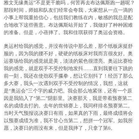
雅文无缘奥运”不是更干脆吗，何苦再去布达佩斯跑一趟呢？
那段时间，师姐和队友们经常会夸我，大家想从一点一滴的
小事上帮我重拾信心，包括我们教练在内，敏感的我总是配
合地收下这些善意。布达佩斯站开始了，我做好了种种困难
的准备。但是，小蓓摔了。我和佳琪获得了奥运会资格。
奥运村给我的感觉，并没有传说中那么差，那个纸板床挺舒
服的，因为我的腰不好，硬硬的纸板床对我而言很友好。奥
运赛场给我的感觉就是美，淡淡的紫色很漂亮。奥运比赛给
我的感觉，就是双手不受控制地发抖……直到我要往下跳的
前一刻，我还在使劲双手攥拳，想让它别抖了！经历了那么
多大赛，我头一次遇到双手不受控制的情况，我想，这就
是“奥运会”三个字的威力吧。我会那么地紧张，还有一个原
因是我陷入了“第二”阴影里。决赛那天，我是带着预赛第二
名的成绩去打的。去年的世锦赛上，我同样排名预赛第二。
当时天气预报说决赛日有雨，如果真的下雨，最终成绩将会
以预赛成绩为准，我不甘心当第二，想拼一个冠军。如我所
愿，决赛日的雨没有来，但是我摔了，只拿了第6。