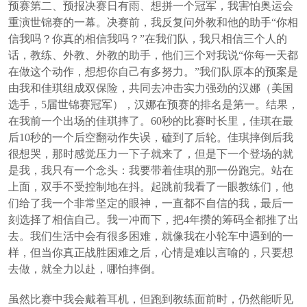
预赛第二、预报决赛日有雨、想拼一个冠军，我害怕奥运会
重演世锦赛的一幕。决赛前，我反复问外教和他的助手“你相
信我吗？你真的相信我吗？”在我们队，我只相信三个人的
话，教练、外教、外教的助手，他们三个对我说“你每一天都
在做这个动作，想想你自己有多努力。”我们队原本的预案是
由我和佳琪组成双保险，共同去冲击实力强劲的汉娜（美国
选手，5届世锦赛冠军），汉娜在预赛的排名是第一。结果，
在我前一个出场的佳琪摔了。60秒的比赛时长里，佳琪在最
后10秒的一个后空翻动作失误，磕到了后轮。佳琪摔倒后我
很想哭，那时感觉压力一下子就来了，但是下一个登场的就
是我，我只有一个念头：我要带着佳琪的那一份跑完。站在
上面，双手不受控制地在抖。起跳前我看了一眼教练们，他
们给了我一个非常坚定的眼神，一直都不自信的我，最后一
刻选择了相信自己。我一冲而下，把4年攒的筹码全都推了出
去。我们生活中会有很多困难，就像我在小轮车中遇到的一
样，但当你真正战胜困难之后，心情是难以言喻的，只要想
去做，就全力以赴，哪怕摔倒。
虽然比赛中我会戴着耳机，但跑到教练面前时，仍然能听见