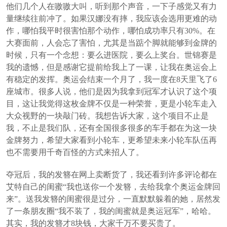
他们几个人在嗷嗷大叫，听到那个声音，一下子感觉又有力
量继续往前冲了。如果汉娜没有摔，我应该会选用更难的动
作，哪怕我平时很害怕那个动作，哪怕成功率只有30%。在
大赛面前，人会忘了害怕，尤其是当踮个脚就能够到金牌的
时候，只有一个念想：要么进医院，要么上奖台。世锦赛是
我的遗憾，但是感谢它提前给我上了一课，让我在奥运会上
有稳定的发挥。奥运会结束一个月了，我一度在8天里飞了6
座城市。很多人说，他们是因为我拿到冠军才认识了这个项
目，这让我觉得这枚金牌不仅是一种荣誉，更是小轮车走入
大众视野的一块敲门砖。我想告诉大家，这个项目不止是
我，不止是我们队，还有全国很多很多的车手都在为这一块
金牌努力，希望大家看到小轮车，更希望未来小轮车队伍再
也不需要用千奇百怪的方式来招人了。
夺冠后，我的发簪在网上卖断货了，我还看到许多评论都在
艾特自己的闺蜜“我也送你一个发簪，去给我拿个奥运金牌回
来”。送我发簪的闺蜜很是过分，一直默默躲着的她，居然发
了一条朋友圈“我不装了，我的闺蜜就是奥运冠军”，哈哈。
其实，我的发簪才8块钱，大家千万不要买贵了。