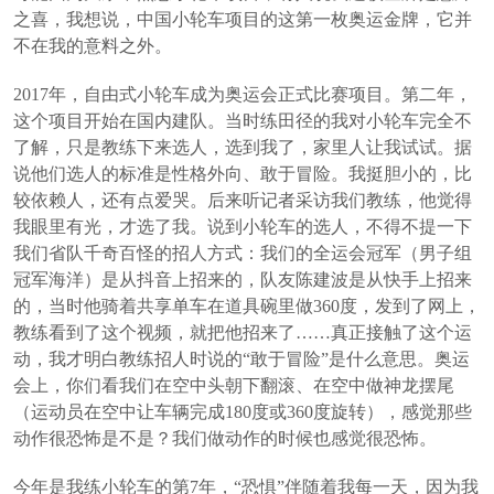
之喜，我想说，中国小轮车项目的这第一枚奥运金牌，它并
不在我的意料之外。
2017年，自由式小轮车成为奥运会正式比赛项目。第二年，
这个项目开始在国内建队。当时练田径的我对小轮车完全不
了解，只是教练下来选人，选到我了，家里人让我试试。据
说他们选人的标准是性格外向、敢于冒险。我挺胆小的，比
较依赖人，还有点爱哭。后来听记者采访我们教练，他觉得
我眼里有光，才选了我。说到小轮车的选人，不得不提一下
我们省队千奇百怪的招人方式：我们的全运会冠军（男子组
冠军海洋）是从抖音上招来的，队友陈建波是从快手上招来
的，当时他骑着共享单车在道具碗里做360度，发到了网上，
教练看到了这个视频，就把他招来了……真正接触了这个运
动，我才明白教练招人时说的“敢于冒险”是什么意思。奥运
会上，你们看我们在空中头朝下翻滚、在空中做神龙摆尾
（运动员在空中让车辆完成180度或360度旋转），感觉那些
动作很恐怖是不是？我们做动作的时候也感觉很恐怖。
今年是我练小轮车的第7年，“恐惧”伴随着我每一天，因为我