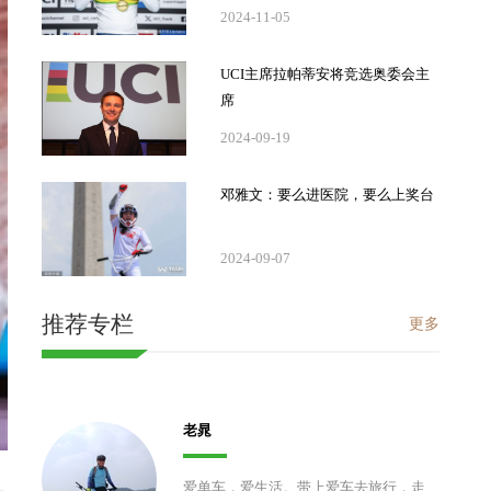
2024-11-05
UCI主席拉帕蒂安将竞选奥委会主
席
2024-09-19
邓雅文：要么进医院，要么上奖台
2024-09-07
推荐专栏
更多
老晁
爱单车，爱生活。带上爱车去旅行，走