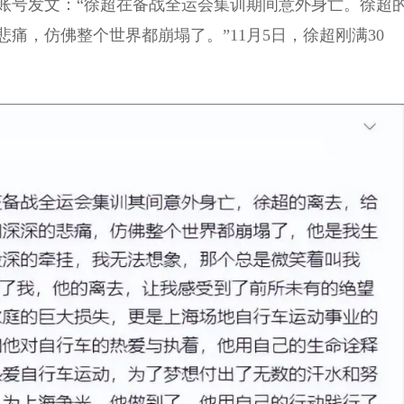
账号发文：“徐超在备战全运会集训期间意外身亡。徐超
痛，仿佛整个世界都崩塌了。”11月5日，徐超刚满30