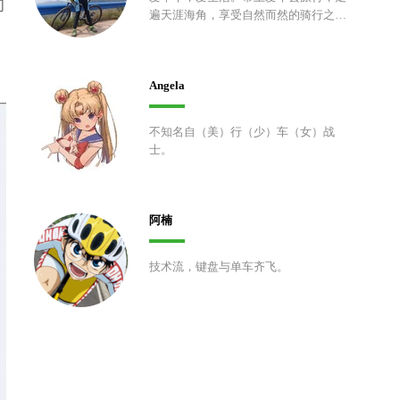
的
遍天涯海角，享受自然而然的骑行之
美，回归自然的原始和质朴。骑行之
路，恰如人生，或跌宕起伏，或蜿蜒崎
岖，尽情感受五彩缤纷、华美无上的生
Angela
命历程。
不知名自（美）行（少）车（女）战
士。
阿楠
技术流，键盘与单车齐飞。