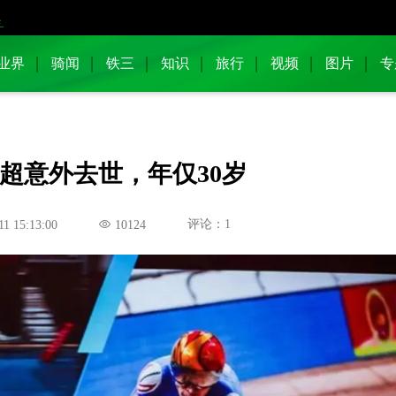
业界
骑闻
铁三
知识
旅行
视频
图片
专
超意外去世，年仅30岁
评论：1
11 15:13:00
10124