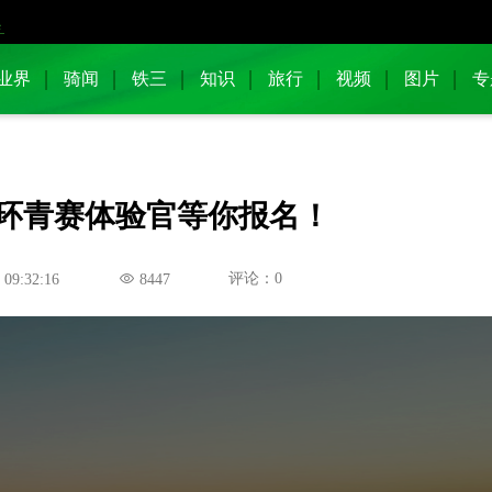
业界
骑闻
铁三
知识
旅行
视频
图片
专
25环青赛体验官等你报名！
评论：0
 09:32:16
8447