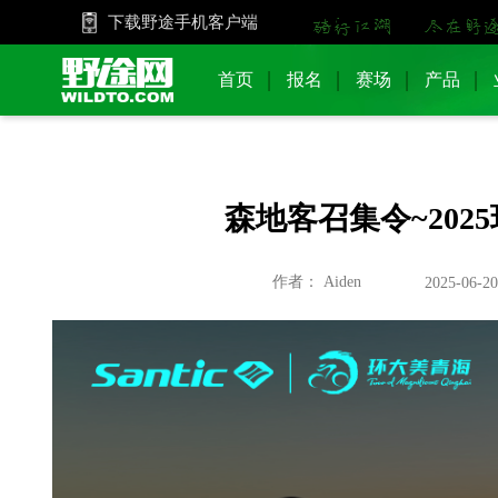
下载野途手机客户端
首页
报名
赛场
产品
森地客召集令~20
作者： Aiden
2025-06-20