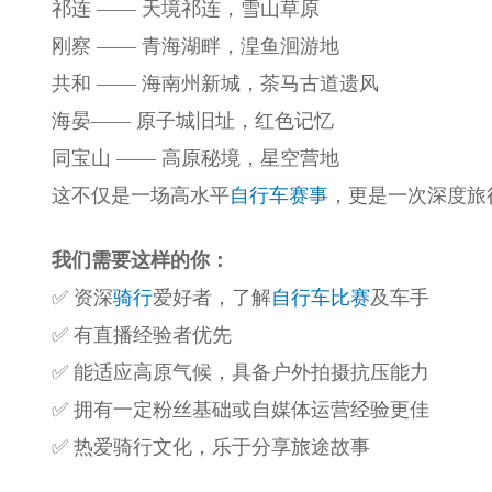
祁连 —— 天境祁连，雪山草原
刚察 —— 青海湖畔，湟鱼洄游地
共和 —— 海南州新城，茶马古道遗风
海晏—— 原子城旧址，红色记忆
同宝山 —— 高原秘境，星空营地
这不仅是一场高水平
自行车赛事
，更是一次深度旅
我们需要这样的你：
✅ 资深
骑行
爱好者，了解
自行车比赛
及车手
✅ 有直播经验者优先
✅ 能适应高原气候，具备户外拍摄抗压能力
✅ 拥有一定粉丝基础或自媒体运营经验更佳
✅ 热爱骑行文化，乐于分享旅途故事