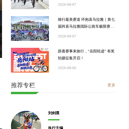
2026-08-07
骑行最美赛道 环抱喜马拉雅｜第七
届跨喜马拉雅国际公路车极限赛落
下帷幕
2026-08-07
跟着赛事来旅行，“岳阳轮迹” 有奖
拍摄征集开启！
2026-08-06
推荐专栏
更多
刘剑璞
执行主编