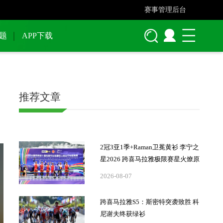
赛事管理后台
题
APP下载
推荐文章
2冠3亚1季+Raman卫冕黄衫 李宁之
星2026 跨喜马拉雅极限赛星火燎原
2026-08-07
跨喜马拉雅S5：斯密特突袭致胜 科
尼谢夫终获绿衫