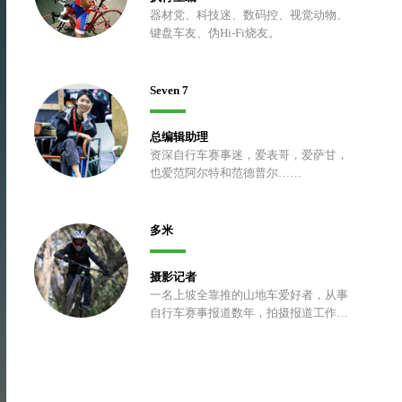
器材党、科技迷、数码控、视觉动物、
键盘车友、伪Hi-Fi烧友。
Seven 7
总编辑助理
资深自行车赛事迷，爱表哥，爱萨甘，
也爱范阿尔特和范德普尔……
多米
摄影记者
一名上坡全靠推的山地车爱好者，从事
自行车赛事报道数年，拍摄报道工作之
余喜欢折腾车子，以及上山挖土、修
包、开路。