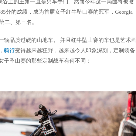
犹他州峡谷上的主角一直是男车手们。然而今年这一局面将被改
 以85分的成绩，成为首届女子红牛坠山赛的冠军，Georgia
分数位列第二、第三名。
一辆品质过硬的山地车。 并且红牛坠山赛的车也是艺术
，
骑行
变得越来越狂野，越来越令人印象深刻，定制装备
女子坠山赛的那些定制战车有何不同：