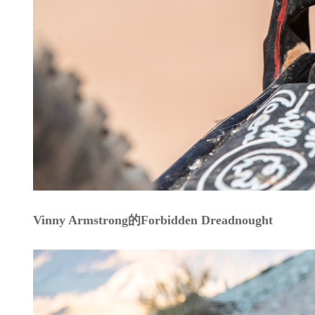
Vinny Armstrong的Forbidden Dreadnought