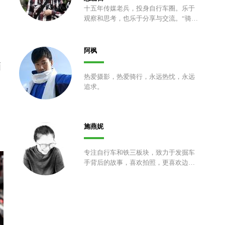
十五年传媒老兵，投身自行车圈。乐于
观察和思考，也乐于分享与交流。“骑车
五分钟，拍照两小时”的拥护者和实践
者。
阿枫
画
热爱摄影，热爱骑行，永远热忱，永远
追求。
施燕妮
专注自行车和铁三板块，致力于发掘车
手背后的故事，喜欢拍照，更喜欢边骑
车边拍照，颜控，热爱生活。