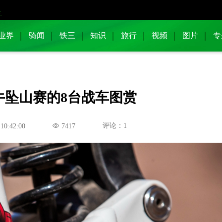
业界
骑闻
铁三
知识
旅行
视频
图片
专
牛坠山赛的8台战车图赏
评论：1
 10:42:00
7417