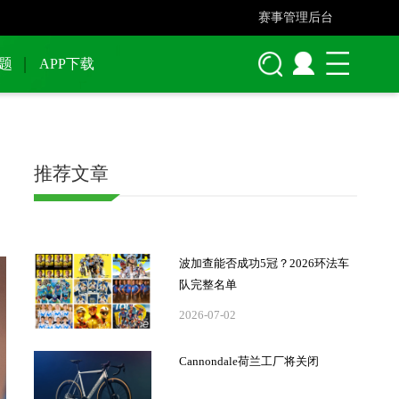
赛事管理后台
题
APP下载
推荐文章
波加查能否成功5冠？2026环法车
队完整名单
2026-07-02
Cannondale荷兰工厂将关闭