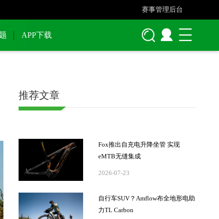
赛事管理后台
题
APP下载
推荐文章
Fox推出自充电升降坐管 实现
eMTB无缝集成
2026-07-23
自行车SUV？Amflow布全地形电助
力TL Carbon