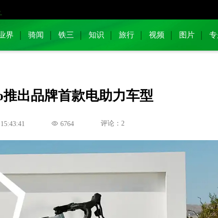
业界
骑闻
铁三
知识
旅行
视频
图片
专
élo推出品牌首款电助力车型
评论：2
 15:43:41
6764