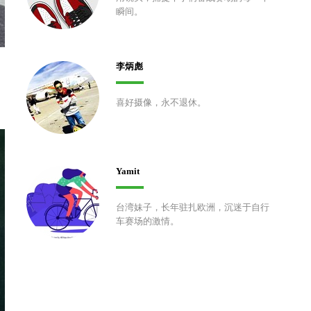
瞬间。
李炳彪
喜好摄像，永不退休。
Yamit
台湾妹子，长年驻扎欧洲，沉迷于自行
车赛场的激情。