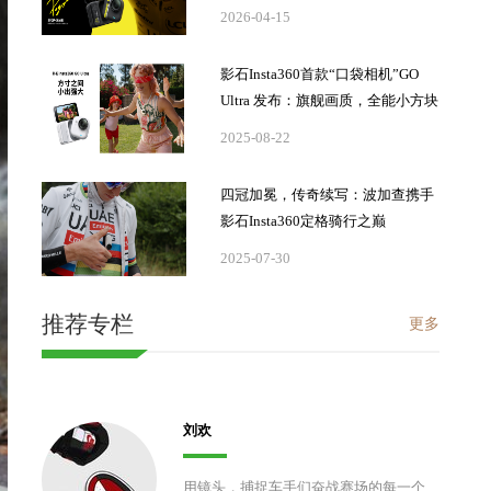
2026-04-15
影石Insta360首款“口袋相机”GO
Ultra 发布：旗舰画质，全能小方块
2025-08-22
四冠加冕，传奇续写：波加查携手
影石Insta360定格骑行之巅
2025-07-30
推荐专栏
更多
刘欢
用镜头，捕捉车手们奋战赛场的每一个