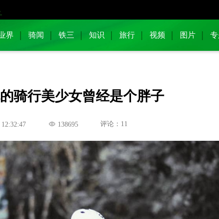
业界
骑闻
铁三
知识
旅行
视频
图片
专
规的骑行美少女曾经是个胖子
评论：11
 12:32:47
138695