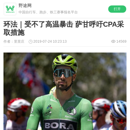
野途网
打开
中国自行车、跑步、铁三赛事报名平台
环法｜受不了高温暴击 萨甘呼吁CPA采
取措施
作者：里里庄
2019-07-24 10:23:13
14569