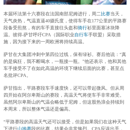
本届环法第十六赛段在法国南部尼姆进行，周二
比赛
当天，
天气炎热，
气温直逼40摄氏度，使得车手在177公里的平路赛
段备受煎熬，有的车手直接往头盔和
骑行
衫里面塞冰块降
温。
彼得-萨甘呼吁CPA（国际职业
自行车
手联盟）采取措
施，因为接下来的一周欧洲将持续高温。
萨甘在大集团冲刺中第四位过线，保有绿衫。赛后他说：“真
的是疯狂，我不断喝水，一瓶接一瓶。”他还表示，他和其他
车手接受不了在如此高温的环境下继续后面的比赛，甚至点
名批评CPA。
萨甘指出，平路赛段车手速度快，还可以带起微风。但从周
四开始在阿尔卑斯山的赛段，高温天气将使车手非常难受。
虽然阿尔卑斯山的气温会略低于尼姆，但
这股热浪会持续到
本周末，所以
整体气温还是偏高。
“平路赛段的高温天气还可以接受，但是如果我们在这种天气
下进行
山地赛
段的比赛，结果会非常惨烈。CPA应该出手，