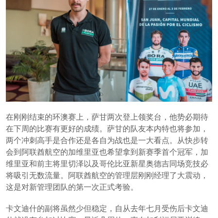
在刚刚结束的环澳赛上，萨甘两次登上领奖台，他势必期待
在下周的比赛有更好的成绩。萨甘的队友本内特也将参加，
两个冲刺高手是合作还是各自为战也是一大看点。
从快步转
会到阿联酋航空的加维里亚也希望拿到新赛季首个冠军，加
维里亚和前主将里切泽以及哥伦比亚新星奥德吉同场竞技必
将吸引无数流量。阿联酋航空的管理层刚刚经理了大震动，
这是对新管理团队的第一次正式考验。
卡文迪什的副将虽然少但稳定，自从去年七月受伤后卡文迪