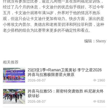
什就没有参加过比赛，最近几周他一直在加利福尼亚训练，
经过了几个月的休息，卡文迪什的状态似乎很好。不过今年
五月，卡文迪什就将年满34岁，外界对于他的情况不抱乐
观，但这只会让卡文迪什更加有动力。
快步方面，派出的是
小将埃文内普尔、奥德吉和老将里切泽和阿拉菲利普，这种
老少搭档的组合为比赛带来更多的不确定性和看点。
编辑：Sherry
相关推荐
2冠3亚1季+Raman卫冕黄衫 李宁之星2026
跨喜马拉雅极限赛星火燎原
2026-08-07
1960
跨喜马拉雅S5：斯密特突袭致胜 科尼谢夫终
获绿衫
2026-08-07
6356