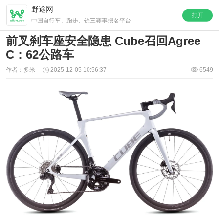
野途网
打开
中国自行车、跑步、铁三赛事报名平台
前叉刹车座安全隐患 Cube召回Agree
C：62公路车
作者：多米
2025-12-05 10:56:37
6549