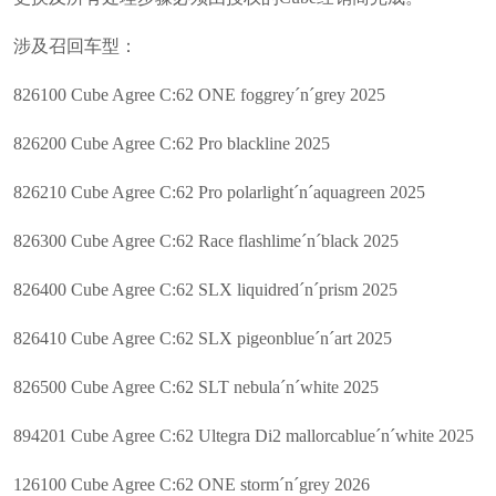
涉及召回车型：
826100 Cube Agree C:62 ONE foggrey´n´grey 2025
826200 Cube Agree C:62 Pro blackline 2025
826210 Cube Agree C:62 Pro polarlight´n´aquagreen 2025
826300 Cube Agree C:62 Race flashlime´n´black 2025
826400 Cube Agree C:62 SLX liquidred´n´prism 2025
826410 Cube Agree C:62 SLX pigeonblue´n´art 2025
826500 Cube Agree C:62 SLT nebula´n´white 2025
894201 Cube Agree C:62 Ultegra Di2 mallorcablue´n´white 2025
126100 Cube Agree C:62 ONE storm´n´grey 2026