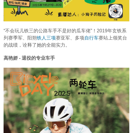
“不会玩儿铁三的公路车手不是好的瓜车佬”！2019年玄铁系
列赛季军、阳朔
铁人三项
赛亚军、多项
自行车
赛站上领奖台
的战绩，诠释了她的全能实力。
高艳娇 - 退役的专业车手