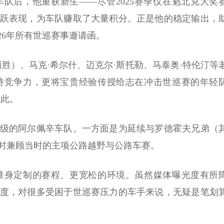
 车队后，他重获新生——尽管2025赛季仅在魁北克大奖
跃表现，为车队赚取了大量积分。正是他的稳定输出，
026年所有世巡赛事邀请函。
y 赢得两胜）、马克·希尔什、迈克尔·斯托勒、马泰奥·特伦汀等
持竞争力，更将宝贵经验传授给志在冲击世巡赛的年轻
如此。
级的阿尔佩辛车队。一方面是为延续与罗德霍夫兄弟（
时兼顾当时的主项公路越野与公路车赛。
量身定制的赛程、更宽松的环境。虽然媒体曝光度有所
度，对很多受困于世巡赛压力的车手来说，无疑是笔划