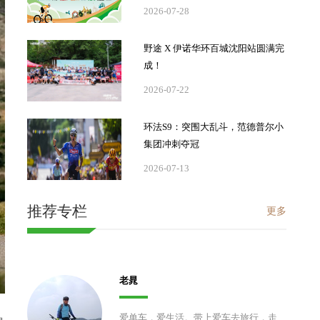
2026-07-28
野途 X 伊诺华环百城沈阳站圆满完
成！
2026-07-22
环法S9：突围大乱斗，范德普尔小
集团冲刺夺冠
2026-07-13
推荐专栏
更多
老晁
爱单车，爱生活。带上爱车去旅行，走