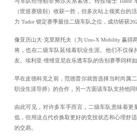
与车队经理勒菲弗尔关系紧张。转投瑞士 Tudor
（世巡赛级别）收获一胜，但多次站上领奖台的活
力 Tudor 锁定赛季最佳二级车队之位，成功斩获2
像亚历山大·克里斯托夫（为 Uno-X Mobilit
将，也在二级车队延续着职业生涯。他们不仅保
友。埃利亚·维维亚尼在乐透车队的告别赛季同样
早在皮德科克之前，范德普尔就曾选择当时尚属二
职业生涯导师）的合作，另一方面该车队支持他同
由此可见，对许多车手而言，二级车队意味着更
低，但用这点代价换取更好的竞技状态和心理舒适
的交易。