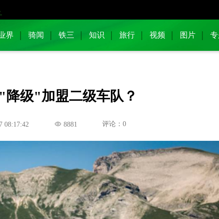
业界
骑闻
铁三
知识
旅行
视频
图片
专
"降级"加盟二级车队？
评论：0
7 08:17:42
8881