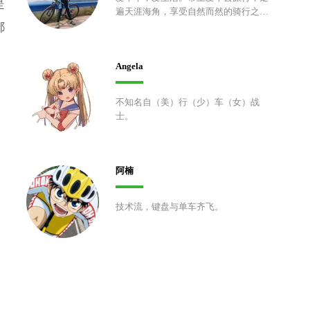
是
遍天涯海角，享受自然而然的骑行之
都
美，回归自然的原始和质朴。骑行之
路，恰如人生，或跌宕起伏，或蜿蜒崎
岖，尽情感受五彩缤纷、华美无上的生
Angela
命历程。
不知名自（美）行（少）车（女）战
士。
阿楠
技术流，键盘与单车齐飞。