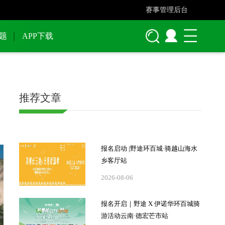
赛事管理后台
题
APP下载
推荐文章
报名启动 |野途环百城·骑越山海水
乡客厅站
2026-08-06
报名开启｜野途 X 伊诺华环百城骑
游活动云南·德宏芒市站