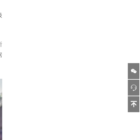
级
所
据