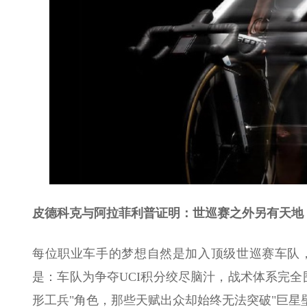
皮德科克与阿拉菲利普证明：世巡赛之外另有天地
每位职业车手的梦想自然是加入顶级世巡赛车队
是：车队为争夺UCI积分绞尽脑汁，战术体系完
形工兵"角色，那些天赋出众却始终无法突破"巨星