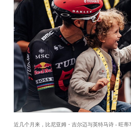
近几个月来，比尼亚姆・吉尔迈与英特马诗 - 旺