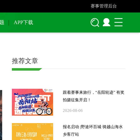
赛事管理后台
题
APP下载
推荐文章
跟着赛事来旅行，“岳阳轮迹” 有奖
拍摄征集开启！
2026-08-06
报名启动 |野途环百城·骑越山海水
乡客厅站