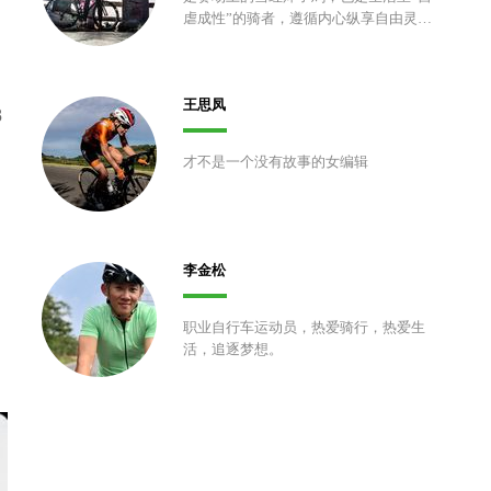
虐成性”的骑者，遵循内心纵享自由灵
魂。
王思凤
8
才不是一个没有故事的女编辑
李金松
职业自行车运动员，热爱骑行，热爱生
活，追逐梦想。