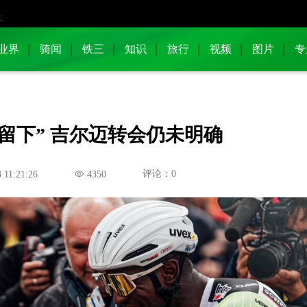
业界
骑闻
铁三
知识
旅行
视频
图片
专
留下” 吉尔迈转会仍未明确
评论：0
 11:21:26
4350