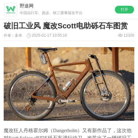
野途网
打开
中国自行车、跑步、铁三赛事报名平台
破旧工业风 魔改Scott电助砾石车图赏
作者：多米
2025-01-17 10:55:16
12326
魔改狂人丹格霍尔姆（Dangerholm）又有新作品了，这次他
对Scott Solace eRIDE砾石车进行动刀，改装出了一辆破旧工