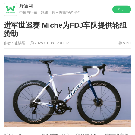
野途网
打开
中国自行车、跑步、铁三赛事报名平台
进军世巡赛 Miche为FDJ车队提供轮组
赞助
作者：张谋耀
2025-01-08 12:01:12
5191