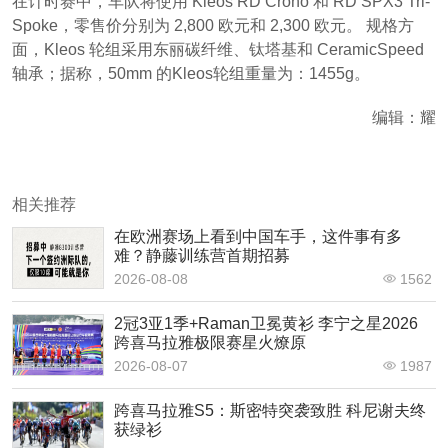
在计时赛中，车队将使用 Kleos RD Crono 和 RD SPX3 Tri-
Spoke，零售价分别为 2,800 欧元和 2,300 欧元。 规格方
面，Kleos 轮组采用东丽碳纤维、钛塔基和 CeramicSpeed
轴承；据称，50mm 的Kleos轮组重量为：1455g。
编辑：耀
相关推荐
在欧洲赛场上看到中国车手，这件事有多
难？静藤训练营首期招募
2026-08-08
1562
2冠3亚1季+Raman卫冕黄衫 李宁之星2026
跨喜马拉雅极限赛星火燎原
2026-08-07
1987
跨喜马拉雅S5：斯密特突袭致胜 科尼谢夫终
获绿衫