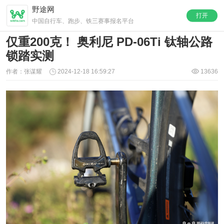
野途网
打开
中国自行车、跑步、铁三赛事报名平台
仅重200克！ 奥利尼 PD-06Ti 钛轴公路
锁踏实测
作者：张谋耀
2024-12-18 16:59:27
13636