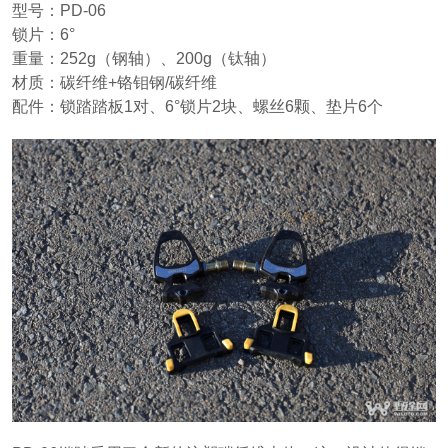
型号：PD-06
锁片：6°
重量：252g（钢轴）、200g（钛轴）
材质：碳纤维+铬钼钢/碳纤维
配件：锁踏踏板1对、6°锁片2块、螺丝6颗、垫片6个