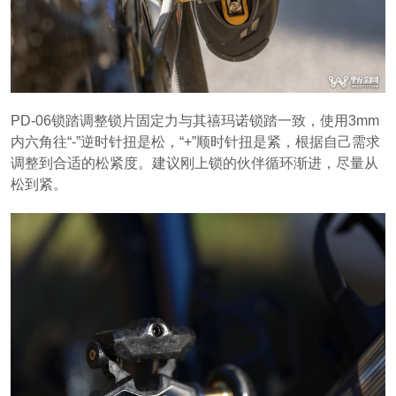
PD-06锁踏调整锁片固定力与其禧玛诺锁踏一致，使用3mm
内六角往“-”逆时针扭是松，“+”顺时针扭是紧，根据自己需求
调整到合适的松紧度。建议刚上锁的伙伴循环渐进，尽量从
松到紧。