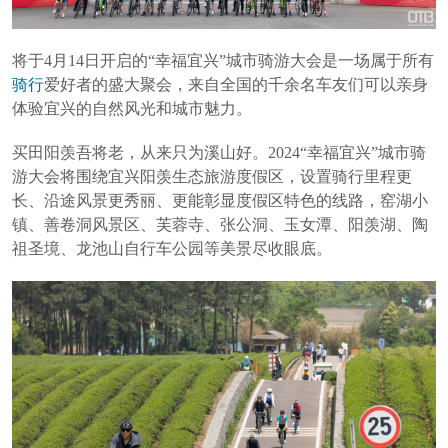
将于4月14日开启的“幸福宜兴”城市骑游大会是一场属于所有
骑行
爱好者的盛大聚会，来自全国的千余名车友们可以亲身
体验宜兴的自然风光和城市魅力。
买田阳羡吾将老，从来只为溪山好。2024“幸福宜兴”城市骑
游大会将围绕宜兴阳羡生态旅游度假区，设置骑行里程更
长、沿途风景更秀丽、更能彰显度假区特色的线路，窑湖小
镇、善卷洞风景区、芙蓉寺、张公洞、玉女潭、阳羡湖、陶
祖圣境、龙池山自行车公园等美景尽收眼底。