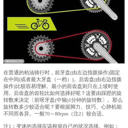
在普通的柏油骑行时，前牙盘(由左边指拨操作)固定
在中间(或者最大牙盘（一档）)。后齿盘(由右边指拨
操作)比较容易理解。最小的前齿盘则只在上坡时使
用。后齿盘的齿轮比如何选择好呢？这要由踩蹬的旋
转数来决定〔前呀牙盘(中轴)1分钟的旋转数〕。那么
旋转数多少较适合呢？要根据脚力、技巧、心肺机能
不同而各异。一般70～80rpm（注2）较合适。
注1：变速的选择应该根据自已的状况选择。例如：