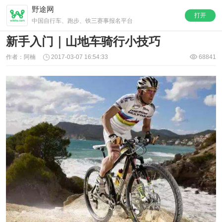
野途网
打开
中国自行车、跑步、铁三赛事报名平台
新手入门｜山地车骑行小技巧
作者：阿楠
2017-03-07 16:54:33
68841