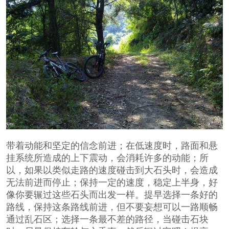
带着动能和坚定的信念前进；在低速度时，路面和悬
挂系统所造成的上下震动，会消耗许多的动能；所
以，如果以类似走路的速度碰击到大石头时，会造成
无法前进而停止；保持一定的速度，稳定上半身，好
像你要辗过这些石头而出发一样。提早选择一条好的
路线，保持这条路线前进，但不要妄想可以一路顺畅
通过乱石区；选择一条最不差的路径，当碰击石块