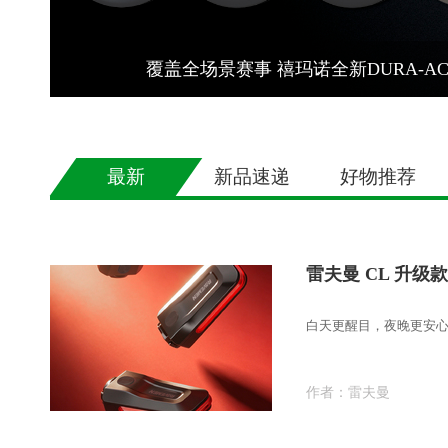
覆盖全场景赛事 禧玛诺全新DURA-A
最新
新品速递
好物推荐
雷夫曼 CL 升
白天更醒目，夜晚更安
作者：
雷夫曼