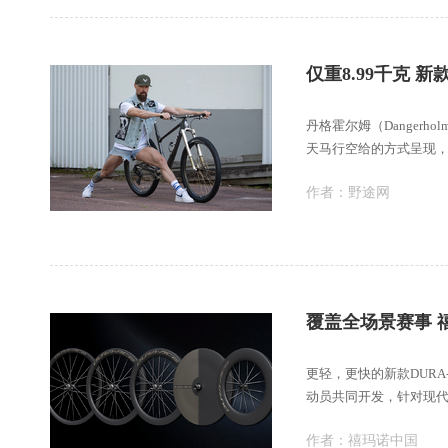
仅重8.99千克 新款
丹格霍尔姆（Danger
天马行空给的方式呈现
以及独
作者：
野途网
覆盖全场景赛事 禧
更轻，更快的新款DURA-
动员共同开发，针对现
作者：
禧玛诺中国