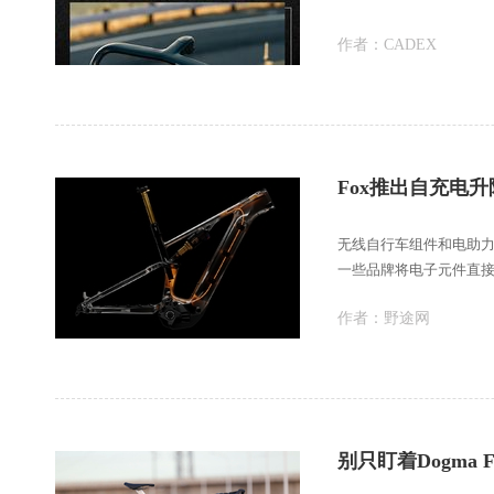
作者：
CADEX
Fox推出自充电升
无线自行车组件和电助
一些品牌将电子元件直
充电组件更少。目
作者：
野途网
别只盯着Dogma 