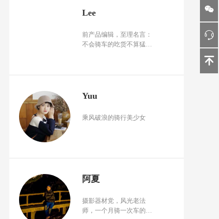
Lee
前产品编辑，至理名言：
不会骑车的吃货不算猛
男。
Yuu
乘风破浪的骑行美少女
阿夏
摄影器材党，风光老法
师，一个月骑一次车的伪