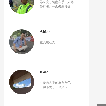
器材党，键盘车手，旅游
爱好者。一名做着摄像师
工作的的摄影师，曾梦想
靠一台相机走遍中国各
地，如今想靠一台相机到
中国各地去挣钱。从事多
年赛事摄像工作，因为不
Aiden
爱写报道而放弃摄影工
作。
腿菜瘾还大
Kola
可爱面具下的反派角色，
一脚下去，让你跟不上。