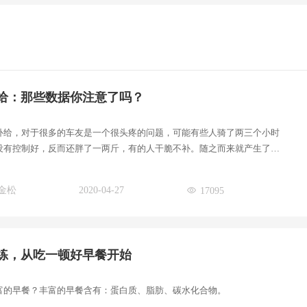
给：那些数据你注意了吗？
补给，对于很多的车友是一个很头疼的问题，可能有些人骑了两三个小时
没有控制好，反而还胖了一两斤，有的人干脆不补。随之而来就产生了补
、补少了
金松
2020-04-27
17095
练，从吃一顿好早餐开始
富的早餐？丰富的早餐含有：蛋白质、脂肪、碳水化合物。