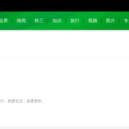
业界
骑闻
铁三
知识
旅行
视频
图片
专
骑行，热爱生活，追逐梦想。