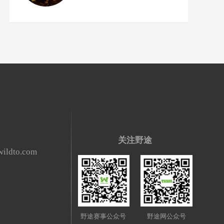
车友
关注野途
ildto.com
野途赛事公众号
野途网公众号