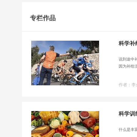
专栏作品
科学补
说到途中
因为补给
多了增重
作者：李
科学训
什么是丰