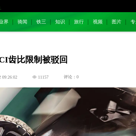
业界
骑闻
铁三
知识
旅行
视频
图片
专
UCI齿比限制被驳回
评论：0
 09:26:02
11157