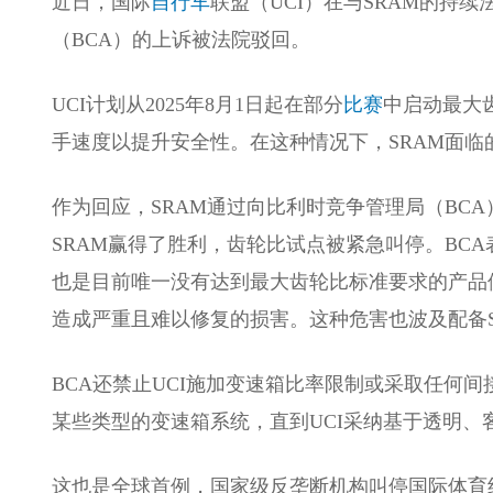
近日，国际
自行车
联盟（UCI）在与SRAM的持
（BCA）的上诉被法院驳回。
UCI计划从2025年8月1日起在部分
比赛
中启动最大齿
手速度以提升安全性。在这种情况下，SRAM面临
作为回应，SRAM通过向比利时竞争管理局（BCA
SRAM赢得了胜利，齿轮比试点被紧急叫停。BCA
也是目前唯一没有达到最大齿轮比标准要求的产品
造成严重且难以修复的损害。这种危害也波及配备S
BCA还禁止UCI施加变速箱比率限制或采取任何间
某些类型的变速箱系统，直到UCI采纳基于透明、
这也是全球首例，国家级反垄断机构叫停国际体育