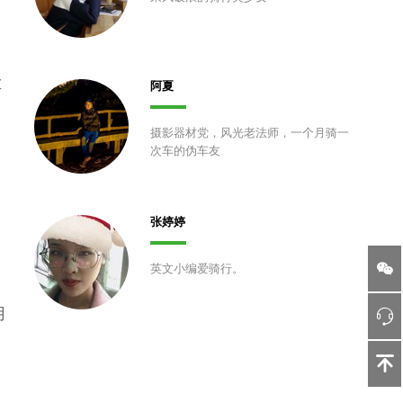
车
阿夏
摄影器材党，风光老法师，一个月骑一
次车的伪车友
张婷婷
英文小编爱骑行。
用