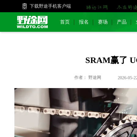
下载野途手机客户端
首页
报名
赛场
产品
SRAM赢了 
作者： 野途网
2026-05-22