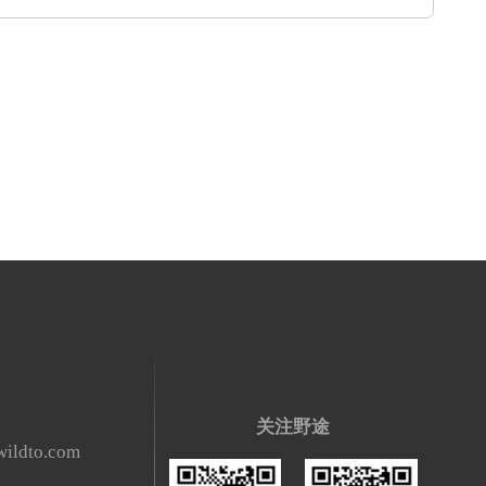
关注野途
ildto.com