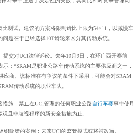
续法律斗争中遭遇了决定性的失败，其向比利时竞争管理局
比测试。建议的方案将限制齿比上限为54×11，以减慢
的问题在于已经选择10T齿轮来区分其传动系统。
）提交对UCI法律诉讼。去年10月9日，在环广西开赛前
表示：“SRAM是职业公路车传动系统的主要供应商之一，
供应商。该标准在有争议的条件下采用，可能会对SRAM
RAM传动系统的职业车队。
接措施，禁止在UCI管理的任何职业公路
自行车赛
事中使
客观且非歧视程序的新安全措施为止。
组织政策的案例；未来UCI的监管模式或将被改写。