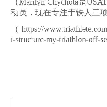
（Marilyn Chychot
动员，现在专注于铁人三
（https://www.triathlete.com
i-structure-my-triathlon-off-