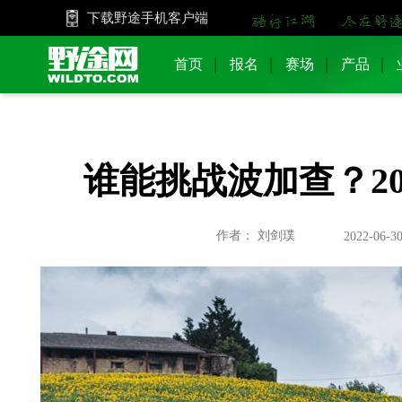
下载野途手机客户端
首页
报名
赛场
产品
谁能挑战波加查？2
作者： 刘剑璞
2022-06-30