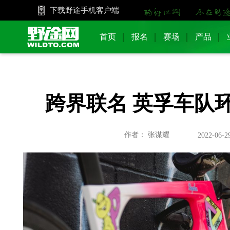
下载野途手机客户端
首页
报名
赛场
产品
跨界联名 英孚车队
作者： 张谋耀
2022-06-2