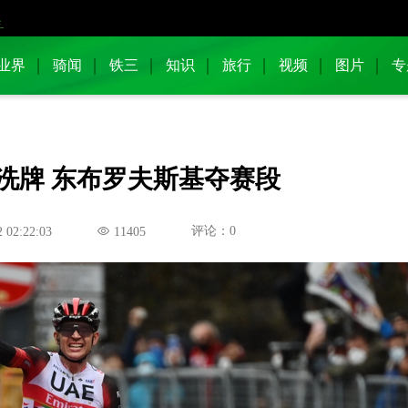
业界
骑闻
铁三
知识
旅行
视频
图片
专
榜大洗牌 东布罗夫斯基夺赛段
评论：0
 02:22:03
11405