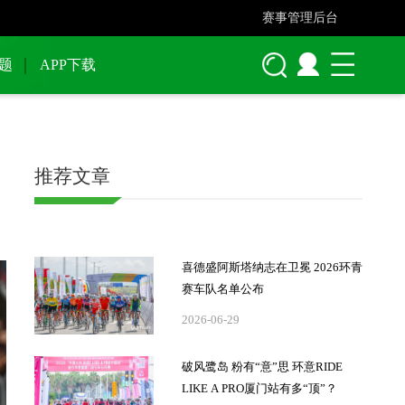
赛事管理后台
题
APP下载
推荐文章
喜德盛阿斯塔纳志在卫冕 2026环青
赛车队名单公布
2026-06-29
破风鹭岛 粉有“意”思 环意RIDE
LIKE A PRO厦门站有多“顶”？