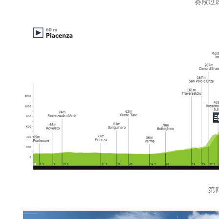
赛段过
第