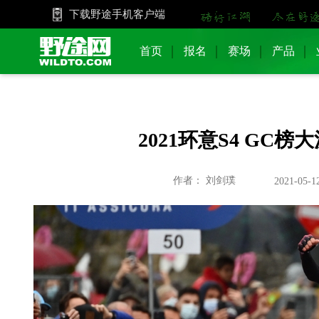
下载野途手机客户端
首页
报名
赛场
产品
2021环意S4 GC
作者： 刘剑璞
2021-05-12