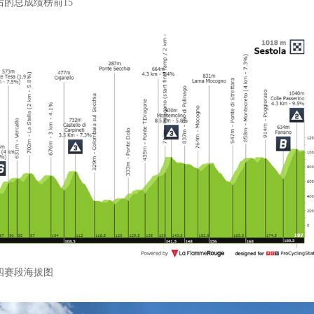
后的总成绩榜前15
四赛段海拔图