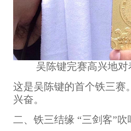
吴陈键完赛高兴地对
这是吴陈键的首个铁三赛
兴奋。
二、
铁三
结缘
“三剑客”吹