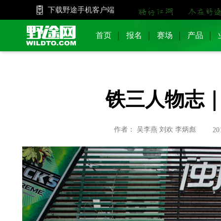
下载野途手机客户端
首页
报名
赛场
产品
铁三人物志
作者： 吴李燕 刘欢 李炳彪
20