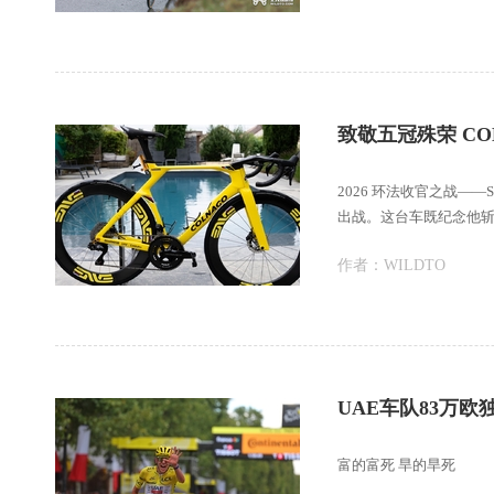
致敬五冠殊荣 CO
2026 环法收官之战——S
出战。这台车既纪念他
作者：
WILDTO
UAE车队83万
富的富死 旱的旱死