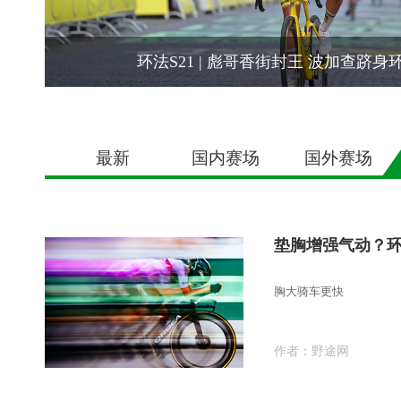
环法S21 | 彪哥香街封王 波加查跻
最新
国内赛场
国外赛场
垫胸增强气动？
胸大骑车更快
作者：
野途网