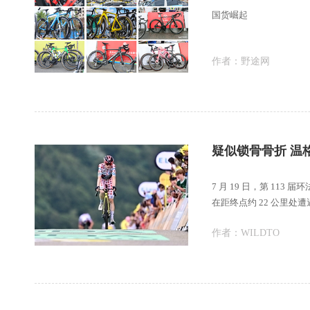
国货崛起
作者：
野途网
疑似锁骨骨折 温格
7 月 19 日，第 1
在距终点约 22 公里
作者：
WILDTO