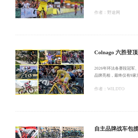
作者：
野途网
Colnago 六胜
2026年环法各赛段冠
品牌亮相，最终仅有9家
军，合计斩
作者：
WILDTO
自主品牌战车包揽