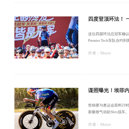
四度登顶环法！ 
这位四届环法总冠军确认，
Premier Tech车
作者：
Moore
谍照曝光！埃菲内普
世锦赛与奥运会双料计时赛
新极致气动款Shiv战车
作者：
Moore