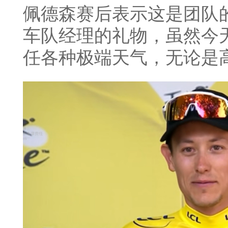
佩德森赛后表示这是团队
车队经理的礼物，虽然今
任各种极端天气，无论是