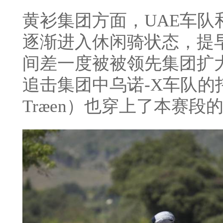
黄衫集团方面，UAE车
逐渐进入休闲骑状态，提
间差一度被被领先集团扩
追击集团中乌诺-X车队的托斯
Træen）也穿上了本赛段