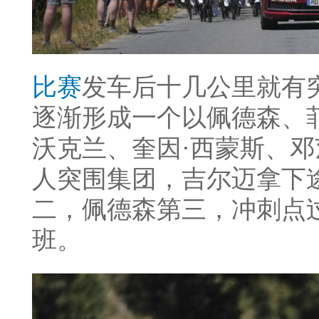
比赛
发车后十几公里就有
逐渐形成一个以佩德森、
沃克兰、奎因·西蒙斯、邓
人突围集团，吉尔迈拿下
二，佩德森第三，冲刺点
班。