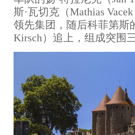
斯·瓦切克（Mathias V
领先集团，随后科菲第斯的
Kirsch）追上，组成突围