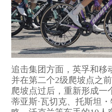
追击集团方面，英孚和移
并在第二个2级爬坡点之
爬坡点过后，重新形成一
蒂亚斯·瓦切克、托斯坦・