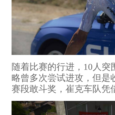
随着比赛的行进，10人
略曾多次尝试进攻，但是
赛段敢斗奖，崔克车队凭