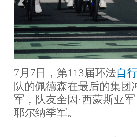
7月7日，第113届环法
自
队的佩德森在最后的集团
军，队友奎因·西蒙斯亚军
耶尔纳季军。