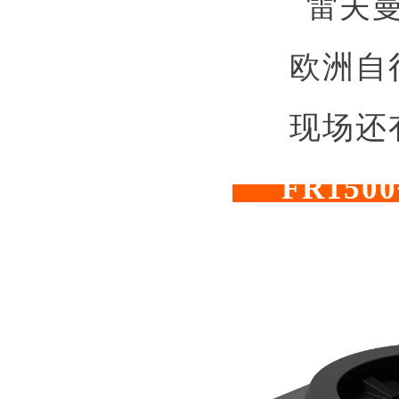
雷夫
欧洲自
现场还
FR15