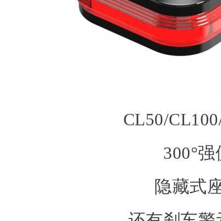
CL50/CL1
300°
隐藏式
还有刹车警