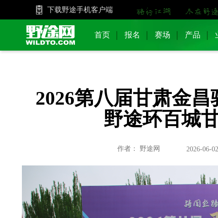
下载野途手机客户端
首页
报名
赛场
产品
2026第八届甘肃金
野途环百城
作者： 野途网
2026-06-02