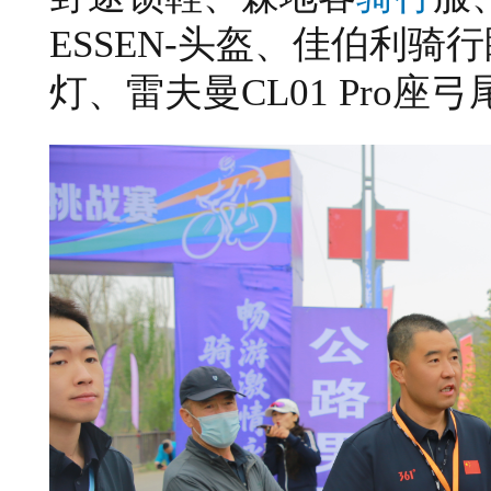
ESSEN
-头盔、佳伯利骑行
灯、雷夫曼
C
L
01
P
ro座弓