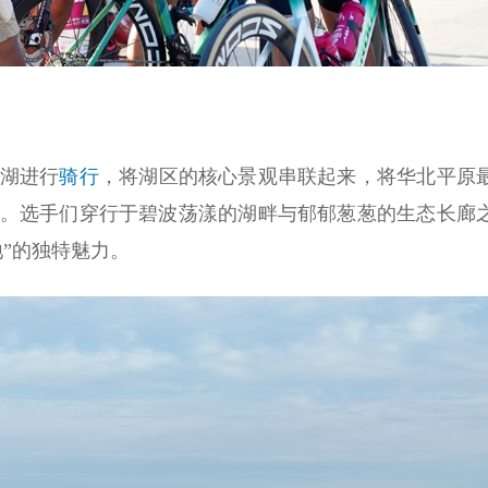
湖进行
骑行
，将湖区的核心景观串联起来，将华北平原
。选手们穿行于碧波荡漾的湖畔与郁郁葱葱的生态长廊
”的独特魅力。