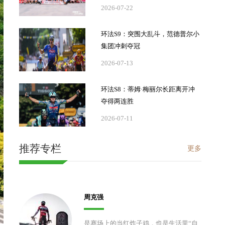
2026-07-22
环法S9：突围大乱斗，范德普尔小
集团冲刺夺冠
2026-07-13
环法S8：蒂姆·梅丽尔长距离开冲
夺得两连胜
2026-07-11
推荐专栏
更多
周克强
是赛场上的当红炸子鸡，也是生活里“自