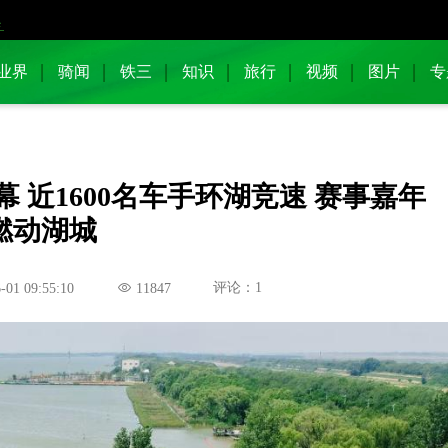
业界
骑闻
铁三
知识
旅行
视频
图片
专
 近1600名车手环湖竞速 赛事嘉年
燃动湖城
评论：1
-01 09:55:10
11847