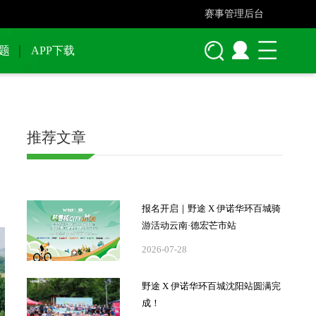
赛事管理后台
题
APP下载
推荐文章
报名开启｜野途 X 伊诺华环百城骑
游活动云南·德宏芒市站
2026-07-28
野途 X 伊诺华环百城沈阳站圆满完
成！