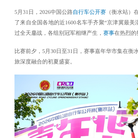
5月31日，2026中国公路
自行车
公开赛
（衡水站）
了来自全国各地的近1600名车手齐聚“京津冀最
过全天鏖战，各组别冠军相继产生，
赛事
在热烈的
比赛前夕，5月30日至31日，赛事嘉年华市集在
旅深度融合的初夏盛宴。