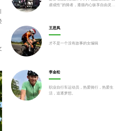
虐成性”的骑者，遵循内心纵享自由灵
引
魂。
经
王思凤
才不是一个没有故事的女编辑
文
李金松
职业自行车运动员，热爱骑行，热爱生
活，追逐梦想。