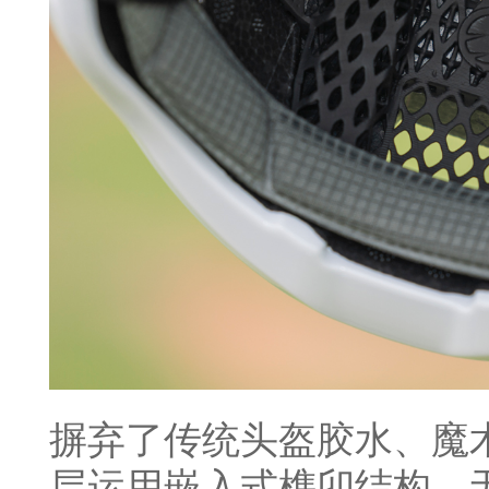
摒弃了传统头盔胶水、魔
层运用嵌入式榫卯结构，