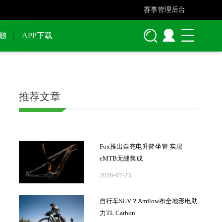
赛事管理后台
题
APP下载
推荐文章
Fox推出自充电升降坐管 实现
eMTB无缝集成
2026-07-23
自行车SUV？Amflow布全地形电助
力TL Carbon