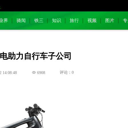
业界
骑闻
铁三
知识
旅行
视频
图片
专
电助力自行车子公司
评论：0
2 14:08:48
6908