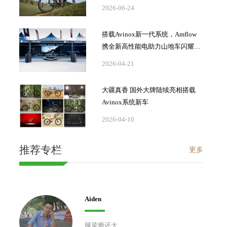
2026-06-24
搭载Avinox新一代系统，Amflow
携全新高性能电助力山地车闪耀海
獭展
2026-04-21
大疆真香 国外大牌陆续亮相搭载
Avinox系统新车
2026-04-10
推荐专栏
更多
Aiden
腿菜瘾还大