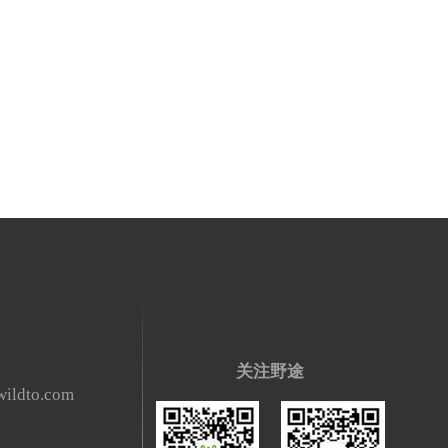
关注野途
ildto.com