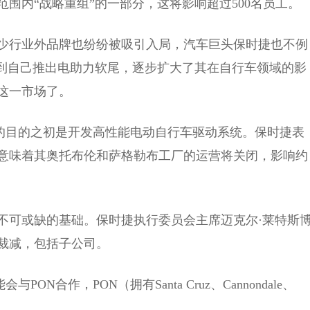
范围内“战略重组”的一部分，这将影响超过500名员工。
少行业外品牌也纷纷被吸引入局，汽车巨头保时捷也不例
后，再到自己推出电助力软尾，逐步扩大了其在自行车领域的影
这一市场了。
H子公司成立的目的之初是开发高性能电动自行车驱动系统。保时捷表
意味着其奥托布伦和萨格勒布工厂的运营将关闭，影响约
不可或缺的基础。保时捷执行委员会主席迈克尔·莱特斯
裁减，包括子公司。
能会与PON合作，PON（拥有Santa Cruz、Cannondale、