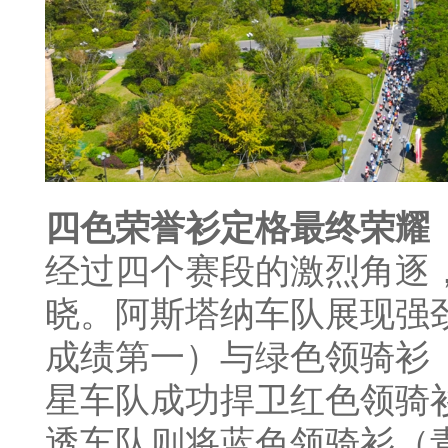
四色荣誉衫定格最终荣耀
经过四个赛段的激烈角逐
晓。阿斯塔纳车队展现强
成绩第一）与绿色领骑衫
星车队成功捍卫红色领骑
透车队则将蓝色领骑衫（