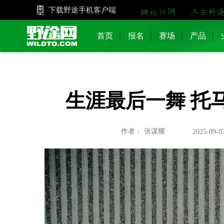
下载野途手机客户端
首页
报名
赛场
产品
生涯最后一舞 托马斯
作者： 张谋耀
2025-09-0