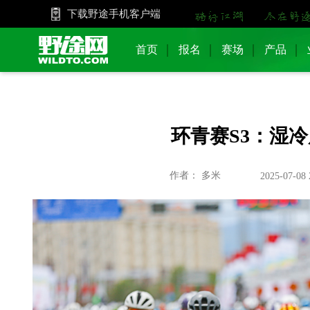
下载野途手机客户端
首页
报名
赛场
产品
环青赛S3：湿
作者： 多米
2025-07-08 