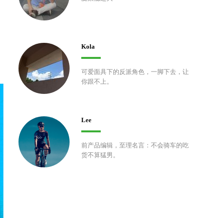
Kola
可爱面具下的反派角色，一脚下去，让
你跟不上。
Lee
前产品编辑，至理名言：不会骑车的吃
货不算猛男。