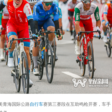
大美青海国际公路
自行车
赛第三赛段在互助鸣枪开赛，车手