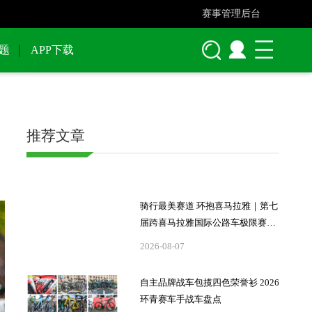
赛事管理后台
题
APP下载
推荐文章
骑行最美赛道 环抱喜马拉雅｜第七
届跨喜马拉雅国际公路车极限赛落
下帷幕
2026-08-07
自主品牌战车包揽四色荣誉衫 2026
环青赛车手战车盘点