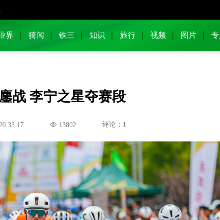
业界
骑闻
铁三
知识
旅行
视频
图片
专
冷鏖战 李宁之星夺赛段
评论：1
20:33:17
13802