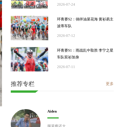
2026-07-24
环青赛S2：徜徉油菜花海 黄衫易主
波蒂车队
2026-07-12
环青赛S1：雨战乱中取胜 李宁之星
车队双衫加身
2026-07-11
推荐专栏
更多
Aiden
腿菜瘾还大