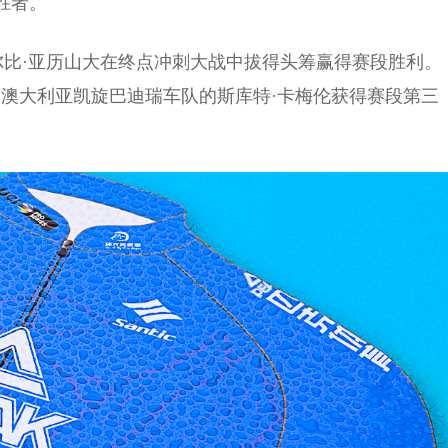
胜者。
尔比·亚历山大在终点冲刺大战中拔得头筹赢得赛段胜利。
，澳大利亚凯旋巴迪瑞车队的斯库特·卡梅伦获得赛段第三