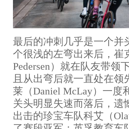
最后的冲刺几乎是一个并
个很浅的左弯出来后，崔克
Pedersen）就在队友
且从出弯后就一直处在领
莱（Daniel McLay
关头明显失速而落后，遗
出击的珍宝车队科艾（Olav
了赛段亚军；英孚教育车队的科