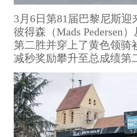
3月6日第81届巴黎尼斯
彼得森（Mads Peder
第二胜并穿上了黄色领骑
减秒奖励攀升至总成绩第