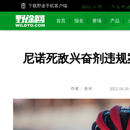
下载野途手机客户端
首页
报名
赛场
产品
尼诺死敌兴奋剂违规案
作者： 多米
2022-10-20 