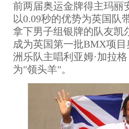
前两届奥运金牌得主玛丽安娜·帕
以0.09秒的优势
为英国队
拿下男子组银牌的队友凯尔·
成为英国第一批BMX项
洲乐队主唱利亚姆·加拉格（Li
为"领头羊"。