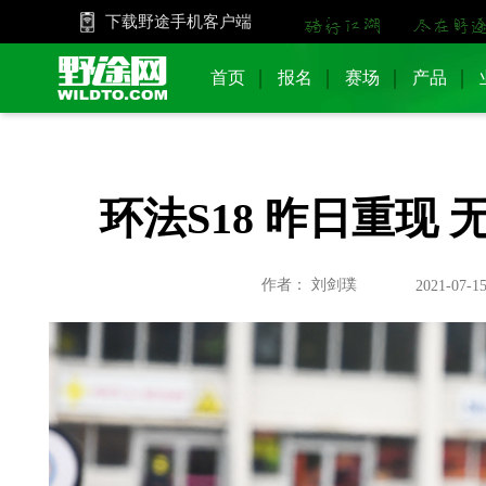
下载野途手机客户端
首页
报名
赛场
产品
环法S18 昨日重现
作者： 刘剑璞
2021-07-15