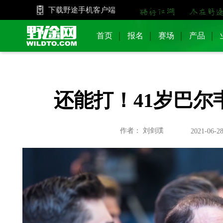
下载野途手机客户端
首页
报名
赛场
产品
还能打！41岁巴尔韦
作者： 刘剑璞
2021-06-28