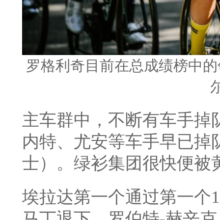
罗格利奇目前在总成绩榜中的
主车群中，不断有车手掉
内特、尤安等车手早已掉
士）。绿衫集团很快便被
埃拉达第一个通过第一个1
马丁退下，罗伯特-赫辛