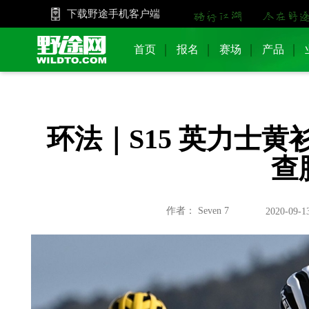
下载野途手机客户端
首页
报名
赛场
产品
环法｜S15 英力士黄
查
作者： Seven 7
2020-09-13