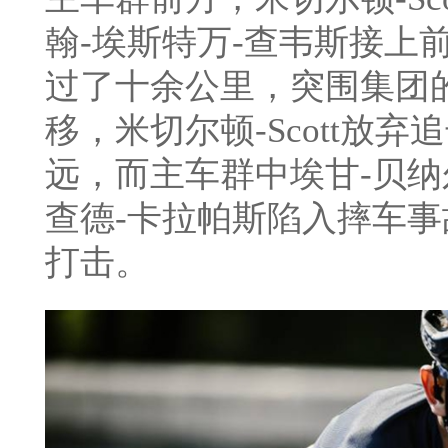
翰-埃斯特万-查韦斯接上
过了十余公里，突围集团
移，米切尔顿-Scott放
远，而主车群中埃甘-贝
查德-卡拉帕斯陷入摔车
打击。