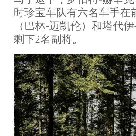
时珍宝车队有六名车手在
（巴林-迈凯伦）和塔代伊
剩下2名副将。