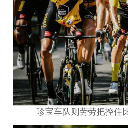
珍宝车队则劳劳把控住