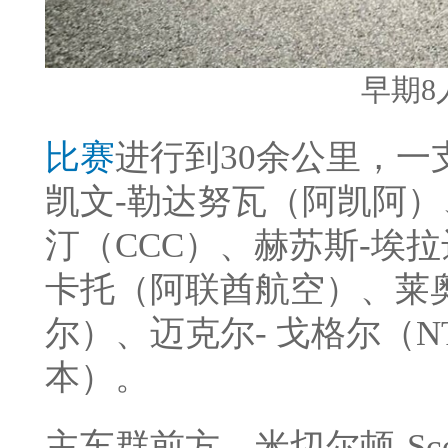
早期8
比赛
进行到30余公里，一
凯文-勒达努瓦（阿凯阿）
汀（CCC）、赫苏斯-埃
卡托（阿联酋航空）、莱
尔）、迈克尔- 戈格尔（N
本）。
主车群前方，米切尔顿-Sc