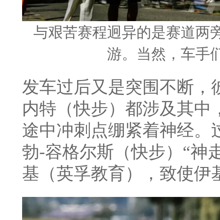
与艰苦赛程迥异的是赛道两
游。当然，
车手
发车过后又是突围不断，彼
内特（快步）都涉及其中
途中冲刺点绷紧着神经。
勃-容格尔斯（快步）“神
基（英孚教育），致使伊