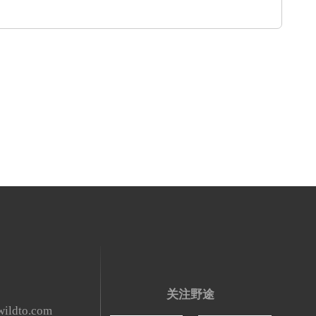
关注野途
ildto.com