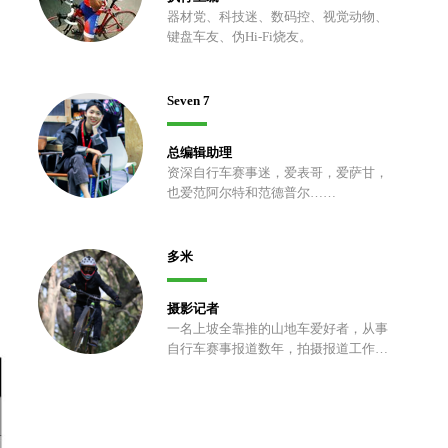
器材党、科技迷、数码控、视觉动物、
键盘车友、伪Hi-Fi烧友。
Seven 7
总编辑助理
资深自行车赛事迷，爱表哥，爱萨甘，
也爱范阿尔特和范德普尔……
多米
摄影记者
一名上坡全靠推的山地车爱好者，从事
自行车赛事报道数年，拍摄报道工作之
余喜欢折腾车子，以及上山挖土、修
包、开路。