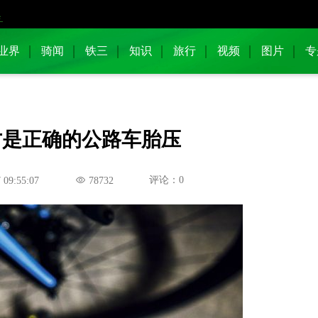
业界
骑闻
铁三
知识
旅行
视频
图片
专
才是正确的公路车胎压
评论：0
 09:55:07
78732