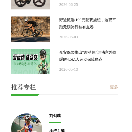
2026-06-25
野途甄选|199元配双旋钮，这双平
踏无锁骑行鞋有点卷
2026-06-03
众安保险推出“趣动保”运动意外险
缓解4.5亿人运动保障痛点
2026-05-13
推荐专栏
更多
上
刘剑璞
执行主编