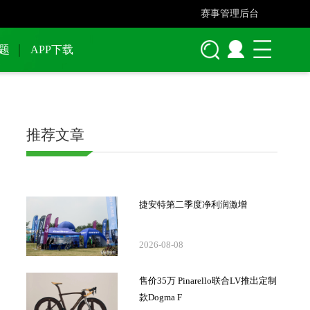
赛事管理后台
题
APP下载
推荐文章
捷安特第二季度净利润激增
2026-08-08
售价35万 Pinarello联合LV推出定制
款Dogma F