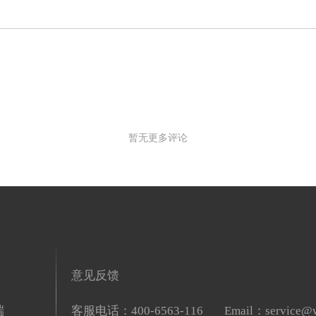
暂无更多评论
端
意见反馈
端
客服电话：400-6563-116
Email：service@w