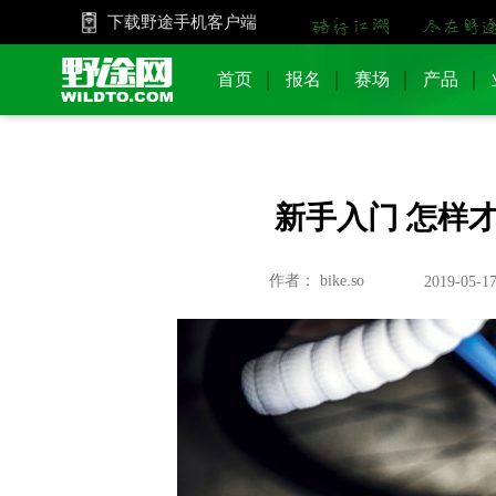
下载野途手机客户端
首页
报名
赛场
产品
新手入门 怎样
作者： bike.so
2019-05-17