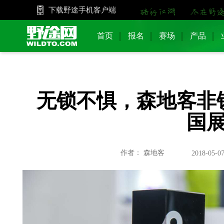
下载野途手机客户端
首页
报名
赛场
产品
无锁不惧，森地客非
国
作者： 森地客
2018-05-07