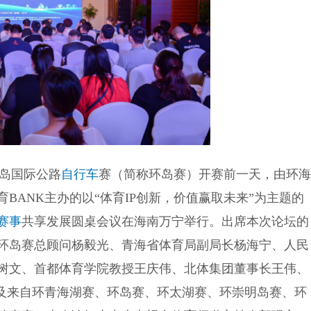
海南岛国际公路
自行车
赛（简称环岛赛）开赛前一天，由环海
BANK主办的以“体育IP创新，价值赢取未来”为主题的
赛事
共享发展圆桌会议在海南万宁举行。出席本次论坛的
7环岛赛总顾问杨毅光、青海省体育局副局长杨海宁、人民
树文、首都体育学院教授王庆伟、北体集团董事长王伟、
以及来自环青海湖赛、环岛赛、环太湖赛、环崇明岛赛、环