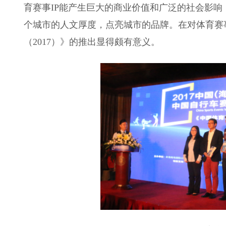
育赛事IP能产生巨大的商业价值和广泛的社会影响
个城市的人文厚度，点亮城市的品牌。在对体育赛
（2017）》的推出显得颇有意义。