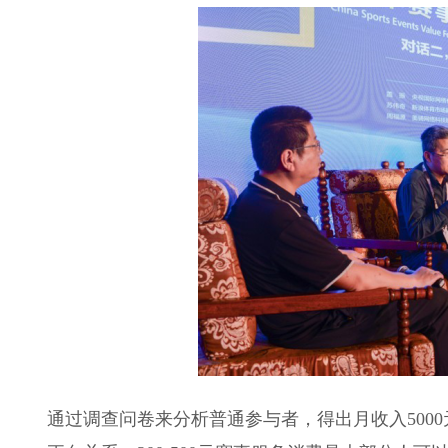
通过调查问卷来分析普通参与者，得出月收入5000