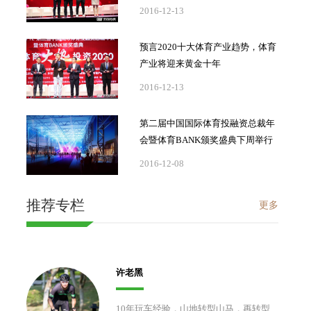
2016-12-13
预言2020十大体育产业趋势，体育
产业将迎来黄金十年
2016-12-13
第二届中国国际体育投融资总裁年
会暨体育BANK颁奖盛典下周举行
2016-12-08
推荐专栏
更多
许老黑
10年玩车经验，山地转型山马，再转型