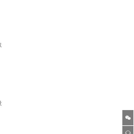
取
。
设