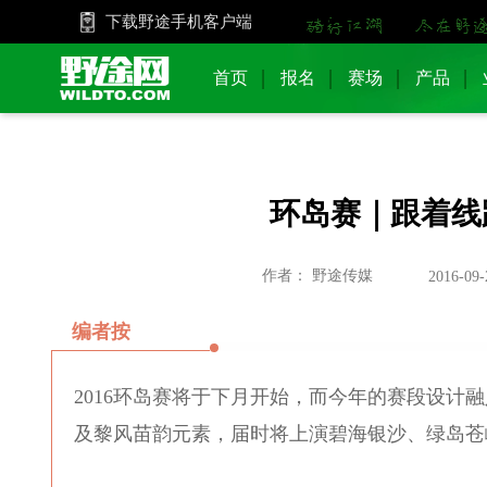
下载野途手机客户端
首页
报名
赛场
产品
环岛赛｜跟着线
作者： 野途传媒
2016-09-
编者按
2016环岛赛将于下月开始，而今年的赛段设计
及黎风苗韵元素，届时将上演碧海银沙、绿岛苍