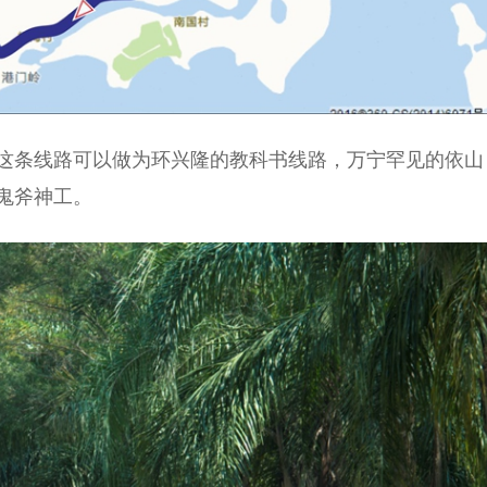
这条线路可以做为环兴隆的教科书线路，万宁罕见的依山
鬼斧神工。