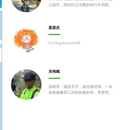
公路车，期间玩过无数的自行车和配
件。大学四年在江浙地区各大赛场上披
荆斩棘，毕业后义无反顾地在玩车的道
路上越走越远。
里里庄
Cycling for yourself
关伟斌
器材党，键盘车手，旅游爱好者。一名
做着摄像师工作的的摄影师，曾梦想靠
一台相机走遍中国各地，如今想靠一台
相机到中国各地去挣钱。从事多年赛事
摄像工作，因为不爱写报道而放弃摄影
工作。