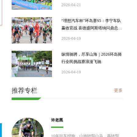
2026-04-21
“理想汽车杯”环岛赛S5：李宁车队
赢收官战 喜德盛阿斯塔纳问鼎总冠
军
2026-04-19
纵情驰骋，尽享山海｜2026环岛骑
行全民挑战赛浪漫飞驰
2026-04-19
推荐专栏
更多
许老黑
10年玩车经验，山地转型山马，再转型