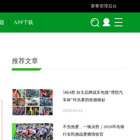
赛事管理后台
题
APP下载
推荐文章
5站4胜 自主品牌战车包揽“理想汽
车杯”环岛赛四色领骑衫
2026-04-22
不负热爱，一骑决胜｜2026环岛骑
行全民挑战赛燃情收官