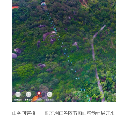
山谷间穿梭，一副斑斓画卷随着画面移动铺展开来