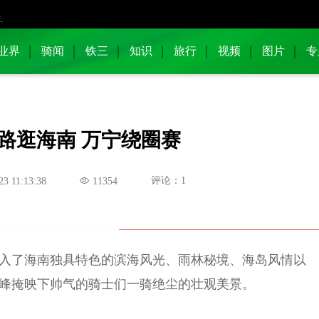
业界
骑闻
铁三
知识
旅行
视频
图片
专
路逛海南 万宁绕圈赛
评论：1
23 11:13:38
11354
融入了海南独具特色的滨海风光、雨林秘境、海岛风情以
峰掩映下帅气的骑士们一骑绝尘的壮观美景。