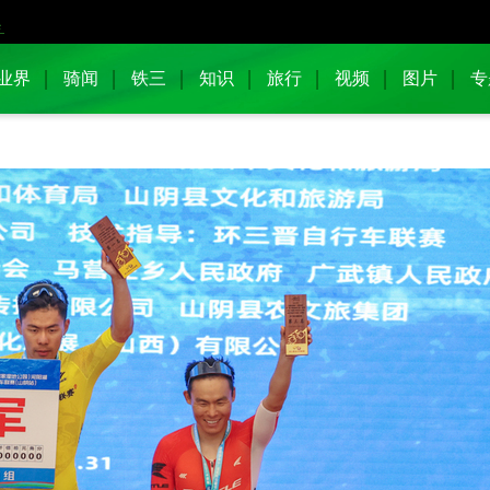
业界
骑闻
铁三
知识
旅行
视频
图片
专